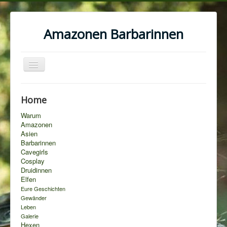
Amazonen Barbarinnen
Toggle
Navigation
Home
Warum
Amazonen
Asien
Barbarinnen
Cavegirls
Cosplay
Druidinnen
Elfen
Eure Geschichten
Gewänder
Leben
Galerie
Hexen